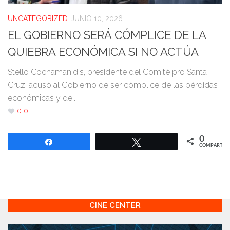
UNCATEGORIZED
JUNIO 10, 2026
EL GOBIERNO SERÁ CÓMPLICE DE LA
QUIEBRA ECONÓMICA SI NO ACTÚA
Stello Cochamanidis, presidente del Comité pro Santa
Cruz, acusó al Gobierno de ser cómplice de las pérdidas
económicas y de...
0
0
0
Compartir
Twittear
COMPARTIR
CINE CENTER