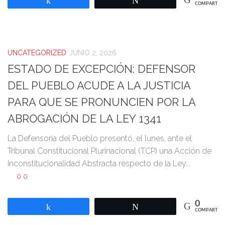
Compartir
Twittear
COMPARTIR
UNCATEGORIZED
JUNIO 2, 2026
ESTADO DE EXCEPCIÓN: DEFENSOR
DEL PUEBLO ACUDE A LA JUSTICIA
PARA QUE SE PRONUNCIEN POR LA
ABROGACIÓN DE LA LEY 1341
La Defensoría del Pueblo presentó, el lunes, ante el
Tribunal Constitucional Plurinacional (TCP) una Acción de
Inconstitucionalidad Abstracta respecto de la Ley...
0
0
0
Compartir
Twittear
COMPARTIR