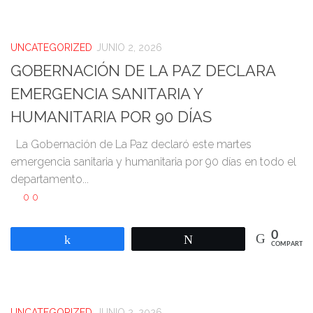
UNCATEGORIZED
JUNIO 2, 2026
GOBERNACIÓN DE LA PAZ DECLARA
EMERGENCIA SANITARIA Y
HUMANITARIA POR 90 DÍAS
La Gobernación de La Paz declaró este martes
emergencia sanitaria y humanitaria por 90 días en todo el
departamento...
0
0
0
Compartir
Twittear
COMPARTIR
UNCATEGORIZED
JUNIO 2, 2026