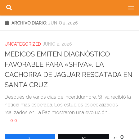
Saltar al contenido
ARCHIVO DIARIO:
JUNIO 2, 2026
UNCATEGORIZED
JUNIO 2, 2026
MÉDICOS EMITEN DIAGNÓSTICO
FAVORABLE PARA «SHIVA», LA
CACHORRA DE JAGUAR RESCATADA EN
SANTA CRUZ
Después de varios días de incertidumbre, Shiva recibió la
noticia más esperada. Los estudios especializados
realizados en La Paz mostraron una evolución...
0
0
0