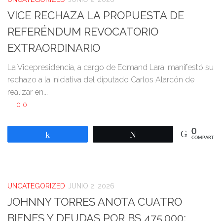
VICE RECHAZA LA PROPUESTA DE
REFERÉNDUM REVOCATORIO
EXTRAORDINARIO
La Vicepresidencia, a cargo de Edmand Lara, manifestó su
rechazo a la iniciativa del diputado Carlos Alarcón de
realizar en...
0
0
0
Compartir
Twittear
COMPARTIR
UNCATEGORIZED
JUNIO 2, 2026
JOHNNY TORRES ANOTA CUATRO
BIENES Y DEUDAS POR BS 475.000;