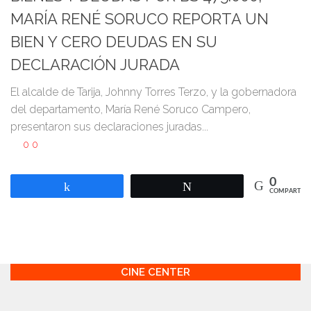
MARÍA RENÉ SORUCO REPORTA UN
BIEN Y CERO DEUDAS EN SU
DECLARACIÓN JURADA
El alcalde de Tarija, Johnny Torres Terzo, y la gobernadora
del departamento, María René Soruco Campero,
presentaron sus declaraciones juradas...
0
0
0
Compartir
Twittear
COMPARTIR
CINE CENTER