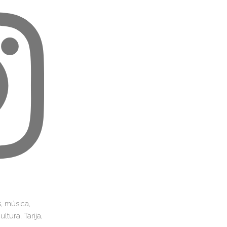
s, música,
ltura, Tarija,