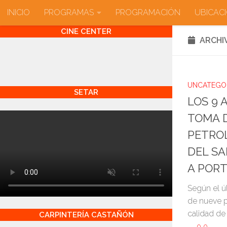
INICIO
PROGRAMAS
PROGRAMACIÓN
UBICAC
Saltar al contenido
CINE CENTER
ARCHI
UNCATEGO
SETAR
LOS 9 
TOMA 
PETRO
DEL SA
A POR
Según el úl
de nueve 
calidad de
CARPINTERÍA CASTAÑÓN
0
0