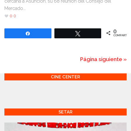
cercana a Asunción, su 68 reunión del Consejo del
Mercado...
0
0
0
Compartir
Twittear
COMPARTIR
Página siguiente »
CINE CENTER
SETAR