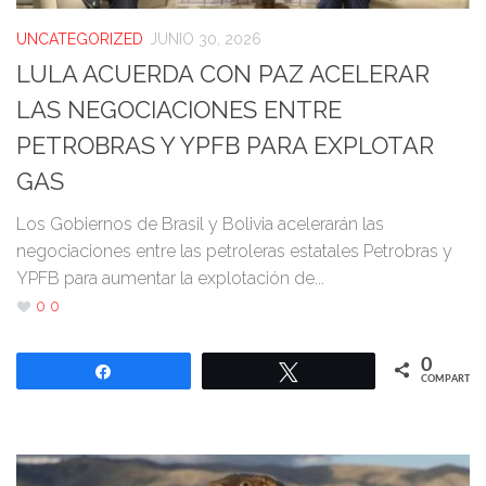
UNCATEGORIZED
JUNIO 30, 2026
LULA ACUERDA CON PAZ ACELERAR
LAS NEGOCIACIONES ENTRE
PETROBRAS Y YPFB PARA EXPLOTAR
GAS
Los Gobiernos de Brasil y Bolivia acelerarán las
negociaciones entre las petroleras estatales Petrobras y
YPFB para aumentar la explotación de...
0
0
0
Compartir
Twittear
COMPARTIR