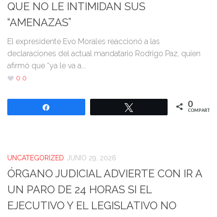
QUE NO LE INTIMIDAN SUS
“AMENAZAS”
El expresidente Evo Morales reaccionó a las
declaraciones del actual mandatario Rodrigo Paz, quien
afirmó que “ya le va a...
0
0
0
Compartir
Twittear
COMPARTIR
UNCATEGORIZED
JUNIO 29, 2026
ÓRGANO JUDICIAL ADVIERTE CON IR A
UN PARO DE 24 HORAS SI EL
EJECUTIVO Y EL LEGISLATIVO NO