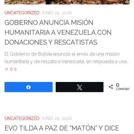
UNCATEGORIZED
JUNIO 29, 2026
GOBIERNO ANUNCIA MISIÓN
HUMANITARIA A VENEZUELA CON
DONACIONES Y RESCATISTAS
El Gobierno de Bolivia anunció el envío de una misión
humanitaria y de rescate a Venezuela, en respuesta a una...
0
0
0
Compartir
Twittear
COMPARTIR
UNCATEGORIZED
JUNIO 29, 2026
EVO TILDA A PAZ DE “MATÓN” Y DICE