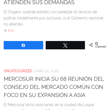
ATIENDEN SUS DEMANDAS
El Órgano Judicial advirtió con paralizar el servicio de
justicia, inicialmente por 24 horas, si el Gobierno nacional
no atiende...
0
0
0
Compartir
Twittear
COMPARTIR
UNCATEGORIZED
JUNIO 29, 2026
MERCOSUR INICIA SU 68 REUNIÓN DEL
CONSEJO DEL MERCADO COMÚN CON
FOCO EN SU EXPANSIÓN A ASIA
El Mercosur inició este lunes en la ciudad de Luque,