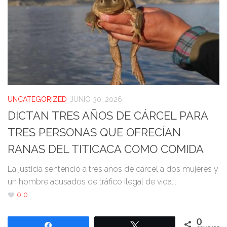
UNCATEGORIZED
JUNIO 30, 2026
DICTAN TRES AÑOS DE CÁRCEL PARA
TRES PERSONAS QUE OFRECÍAN
RANAS DEL TITICACA COMO COMIDA
La justicia sentenció a tres años de cárcel a dos mujeres y
un hombre acusados de tráfico ilegal de vida...
0
0
0
Compartir
Twittear