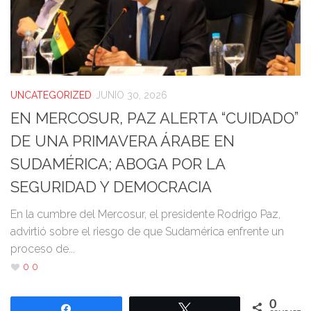
UNCATEGORIZED
JUNIO 30, 2026
EN MERCOSUR, PAZ ALERTA “CUIDADO”
DE UNA PRIMAVERA ÁRABE EN
SUDAMÉRICA; ABOGA POR LA
SEGURIDAD Y DEMOCRACIA
En la cumbre del Mercosur, el presidente Rodrigo Paz,
advirtió sobre el riesgo de que Sudamérica enfrente un
proceso de...
0
0
0
Compartir
Twittear