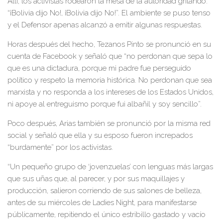
Allí, los activistas rodearon la mesa de la autoridad gritando:
“¡Bolivia dijo No!, ¡Bolivia dijo No!”. El ambiente se puso tenso
y el Defensor apenas alcanzó a emitir algunas respuestas.
Horas después del hecho, Tezanos Pinto se pronunció en su
cuenta de Facebook y señaló que “no perdonan que sepa lo
que es una dictadura, porque mi padre fue perseguido
político y respeto la memoria histórica. No perdonan que sea
marxista y no responda a los intereses de los Estados Unidos,
ni apoye al entreguismo porque fui albañil y soy sencillo”.
Poco después, Arias también se pronunció por la misma red
social y señaló que ella y su esposo fueron increpados
“burdamente” por los activistas.
“Un pequeño grupo de ‘jovenzuelas’ con lenguas más largas
que sus uñas que, al parecer, y por sus maquillajes y
producción, salieron corriendo de sus salones de belleza,
antes de su miércoles de Ladies Night, para manifestarse
públicamente, repitiendo el único estribillo gastado y vacío