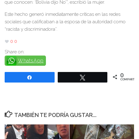
que conocen: ‘Bolivia dijo No’”, escribió la mujer.
Este hecho generó inmediatamente críticas en las redes
sociales que calificaban a la esposa de la autoridad como
“racista y discriminadora”.
0
0
Share on:
WhatsApp
0
Compartir
Twittear
COMPARTIR
TAMBIÉN TE PODRÍA GUSTAR...