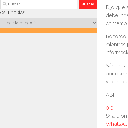
Buscar:
Dijo que 
CATEGORÍAS
debe inde
Categorías
contempla
Recordó q
mientras 
informaci
Sánchez c
por qué n
vecino cu
ABI
0
0
Share on:
WhatsAp