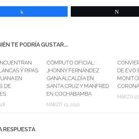
Compartir
Twittear
IÉN TE PODRÍA GUSTAR...
ENCUENTRAN
0
CÓMPUTO OFICIAL:
CONVIER
ANCAS Y PIPAS
JHONNY FERNÁNDEZ
DE EVO 
HUANA EN
GANA ALCALDÍA EN
MONITO
S DE
SANTA CRUZ Y MANFRED
CORONA
ES
EN COCHABAMBA
MARZO 20
018
MARZO 13, 2021
A RESPUESTA