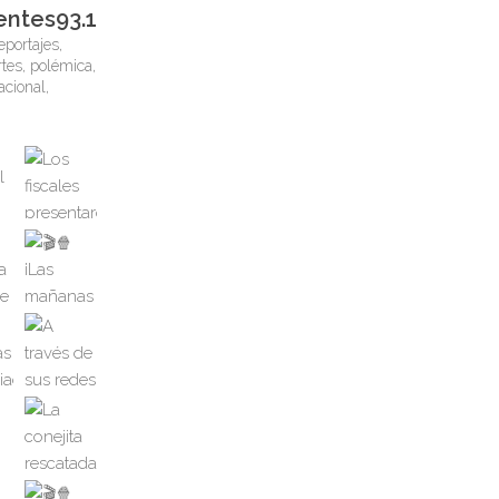
entes93.1
eportajes,
tes, polémica,
nacional,