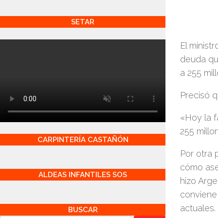
SETAR
El minist
deuda que
a 255 mil
Precisó q
«Hoy la 
255 millo
CARPINTERÍA CASTAÑÓN
Por otra 
cómo aseg
ALDEAS INFANTILES SOS
hizo Arg
conviene
actuales.
BUSCAR