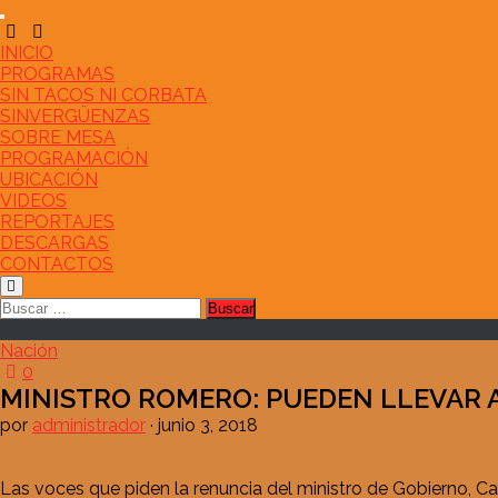
Saltar
al
contenido
INICIO
PROGRAMAS
SIN TACOS NI CORBATA
SINVERGÜENZAS
SOBRE MESA
PROGRAMACIÓN
UBICACIÓN
VIDEOS
REPORTAJES
DESCARGAS
CONTACTOS
Buscar:
Nación
0
MINISTRO ROMERO: PUEDEN LLEVAR 
por
administrador
·
junio 3, 2018
Las voces que piden la renuncia del ministro de Gobierno, Ca