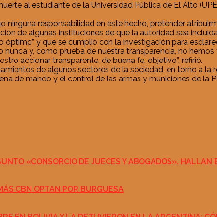
erte al estudiante de la Universidad Pública de El Alto (UPEA
o ninguna responsabilidad en este hecho, pretender atribuirm
ción de algunas instituciones de que la autoridad sea incluid
o óptimo” y que se cumplió con la investigación para esclarec
lto nunca y, como prueba de nuestra transparencia, no hemo
o accionar transparente, de buena fe, objetivo”, refirió.
onamientos de algunos sectores de la sociedad, en torno a la 
na de mando y el control de las armas y municiones de la Po
SUNTO «CONSORCIO DE JUECES Y ABOGADOS». HALLAN E
 MÁS CBN OPTAN POR BURGUESA
BRE EN BOLIVIA Y LA DETUVIERON EN LA ARGENTINA: C