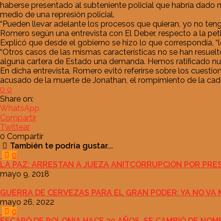
haberse presentado al subteniente policial que habría dado mu
medio de una represión policial.
“Pueden llevar adelante los procesos que quieran, yo no teng
Romero según una entrevista con El Deber, respecto a la peti
Explicó que desde el gobierno se hizo lo que correspondía, “l
“Otros casos de las mismas características no se han resue
alguna cartera de Estado una demanda. Hemos ratificado nuestr
En dicha entrevista, Romero evitó referirse sobre los cuesti
acusado de la muerte de Jonathan, el rompimiento de la cade
0
0
Share on:
WhatsApp
Compartir
Twittear
0
Compartir
También te podría gustar...
0
LA PAZ: ARRESTAN A JUEZA ANITCORRUPCIÓN POR PRE
mayo 9, 2018
GUERRA DE CERVEZAS PARA EL GRAN PODER: YA NO VA
mayo 26, 2022
0
ESCAPÓ DE POLONIA HACE 20 AÑOS, SE CAMBIÓ DE NOM