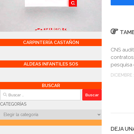
TAMB
CARPINTERÍA CASTAÑÓN
CNS audit
contratos
ALDEAS INFANTILES SOS
pesquisa 
DICIEMBRE 1
BUSCAR
Buscar:
CATEGORÍAS
Categorías
DEJA UN