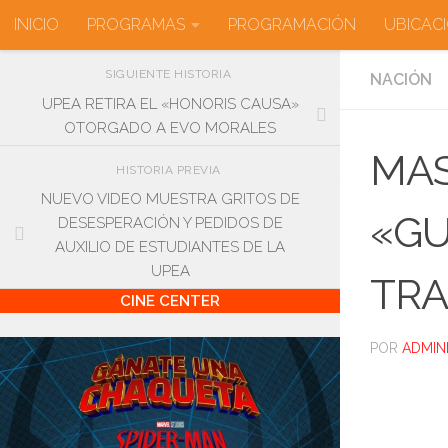
INICIO
PROGRAMAS
PROGRAMACIÓN
UBICAC
Saltar al contenido
SIGUIENTE HISTORIA
NACIÓN
UPEA RETIRA EL «HONORIS CAUSA»
OTORGADO A EVO MORALES
MAS
HISTORIA PREVIA
NUEVO VIDEO MUESTRA GRITOS DE
«GU
DESESPERACIÓN Y PEDIDOS DE
AUXILIO DE ESTUDIANTES DE LA
UPEA
TRA
CINE CENTER
POR
ADMIN