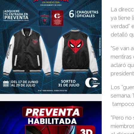
La direc
ya tiene l
verdad” e
detalló q
“Se van a
mentiras 
aclaró qu
presiden
Los “guer
semana. T
tampoco 
“Pero no 
miembros