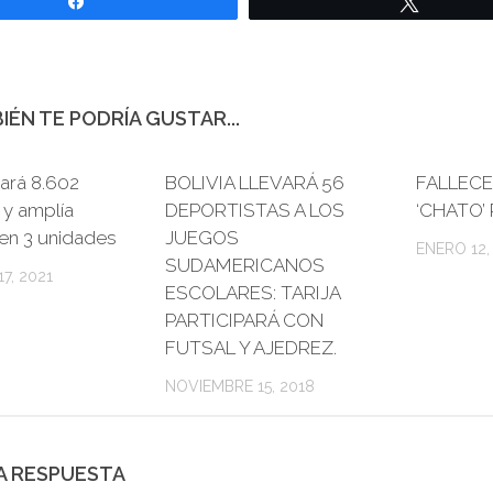
Compartir
Twittear
IÉN TE PODRÍA GUSTAR...
ará 8.602
BOLIVIA LLEVARÁ 56
0
FALLEC
 y amplía
DEPORTISTAS A LOS
‘CHATO’
en 3 unidades
JUEGOS
ENERO 12,
SUDAMERICANOS
7, 2021
ESCOLARES: TARIJA
PARTICIPARÁ CON
FUTSAL Y AJEDREZ.
NOVIEMBRE 15, 2018
A RESPUESTA