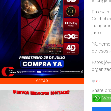
el dirigen
En esa mi
Cochabam
inaugurar
junio.
“Ya hemo
de esos 5
Estos jóv
organiza
SETAR
0
0
Share on:
Wha