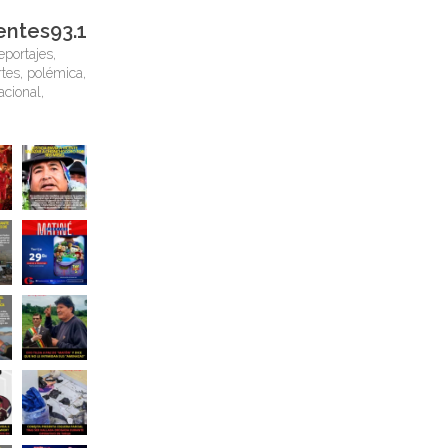
entes93.1
eportajes,
tes, polémica,
nacional,