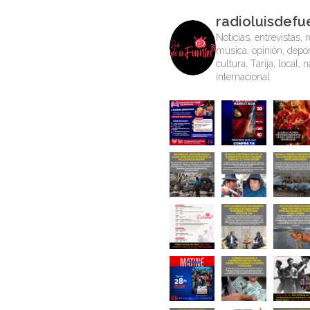
radioluisdefu
Noticias, entrevistas, r
música, opinión, depor
cultura, Tarija, local, 
internacional