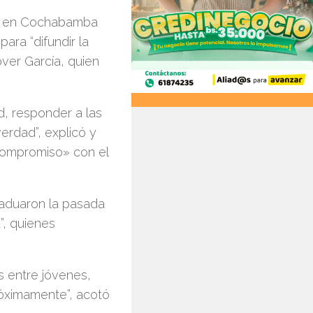
S) en Cochabamba
para “difundir la
over García, quien
d, responder a las
verdad”, explicó y
«compromiso» con el
raduaron la pasada
”, quienes
s entre jóvenes,
óximamente”, acotó