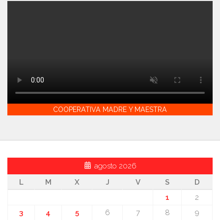
COOPERATIVA MADRE Y MAESTRA
agosto 2026
L
M
X
J
V
S
D
1
2
3
4
5
6
7
8
9