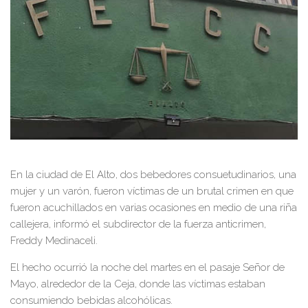
En la ciudad de El Alto, dos bebedores consuetudinarios, una
mujer y un varón, fueron víctimas de un brutal crimen en que
fueron acuchillados en varias ocasiones en medio de una riña
callejera, informó el subdirector de la fuerza anticrimen,
Freddy Medinaceli.
El hecho ocurrió la noche del martes en el pasaje Señor de
Mayo, alrededor de la Ceja, donde las víctimas estaban
consumiendo bebidas alcohólicas.