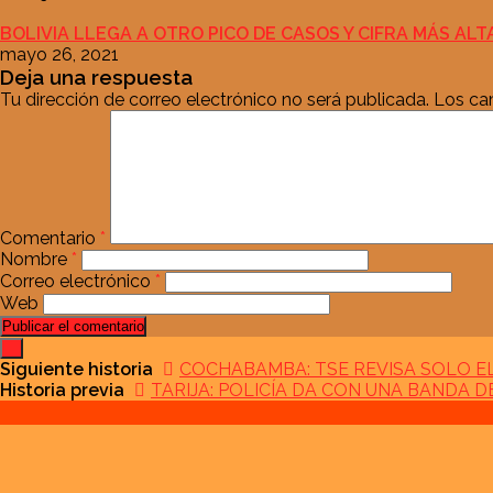
BOLIVIA LLEGA A OTRO PICO DE CASOS Y CIFRA MÁS AL
mayo 26, 2021
Deja una respuesta
Tu dirección de correo electrónico no será publicada.
Los ca
Comentario
*
Nombre
*
Correo electrónico
*
Web
Siguiente historia
COCHABAMBA: TSE REVISA SOLO EL
Historia previa
TARIJA: POLICÍA DA CON UNA BANDA 