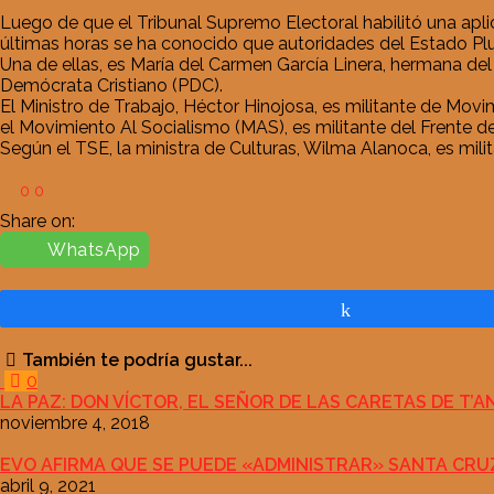
Luego de que el Tribunal Supremo Electoral habilitó una aplic
últimas horas se ha conocido que autoridades del Estado Plur
Una de ellas, es María del Carmen García Linera, hermana del 
Demócrata Cristiano (PDC).
El Ministro de Trabajo, Héctor Hinojosa, es militante de M
el Movimiento Al Socialismo (MAS), es militante del Frente d
Según el TSE, la ministra de Culturas, Wilma Alanoca, es mil
0
0
Share on:
WhatsApp
Compartir
También te podría gustar...
0
LA PAZ: DON VÍCTOR, EL SEÑOR DE LAS CARETAS DE T’
noviembre 4, 2018
EVO AFIRMA QUE SE PUEDE «ADMINISTRAR» SANTA CRUZ
abril 9, 2021