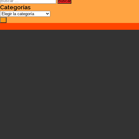
Buscar:
Categorías
Categorías