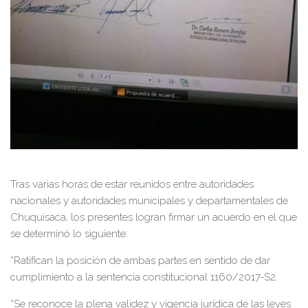
Tras varias horas de estar reunidos entre autoridades
nacionales y autoridades municipales y departamentales de
Chuquisaca, los presentes logran firmar un acuerdo en el que
se determinó lo siguiente:
*Ratifican la posición de ambas partes en sentido de dar
cumplimiento a la sentencia constitucional 1160/2017-S2.
*Se reconoce la plena validez y vigencia jurídica de las leyes