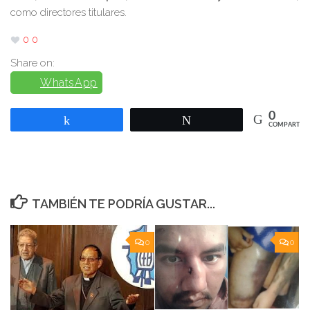
como directores titulares.
0
0
Share on:
WhatsApp
0
Compartir
Twittear
COMPARTIR
TAMBIÉN TE PODRÍA GUSTAR...
0
0