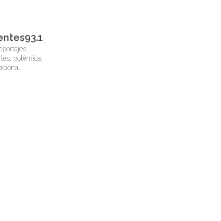
entes93.1
eportajes,
tes, polémica,
nacional,