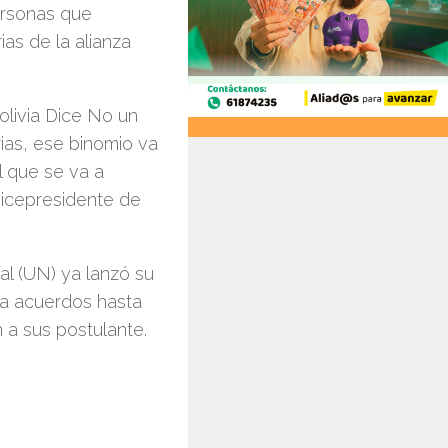
ersonas que
as de la alianza
olivia Dice No un
ias, ese binomio va
 que se va a
 vicepresidente de
l (UN) ya lanzó su
 a acuerdos hasta
 a sus postulante.