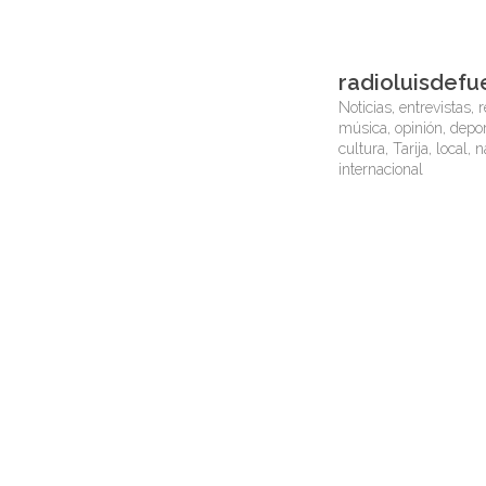
radioluisdefu
Noticias, entrevistas, r
música, opinión, depor
cultura, Tarija, local, 
internacional