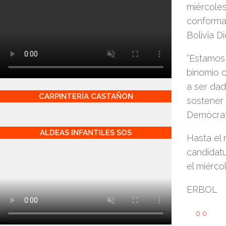
miércole
conformar
Bolivia D
“Estamos 
binomio c
a ser da
CARPINTERÍA CASTAÑÓN
sostener 
Demócrat
ALDEAS INFANTILES SOS
Hasta el
candidat
el miérco
ERBOL
0
0