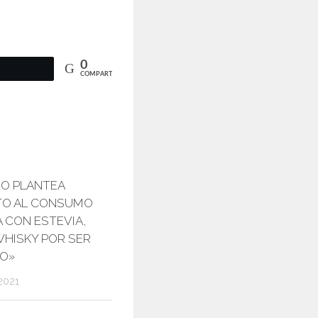
0
COMPARTIR
O PLANTEA
TO AL CONSUMO
 CON ESTEVIA,
WHISKY POR SER
IO»
2021