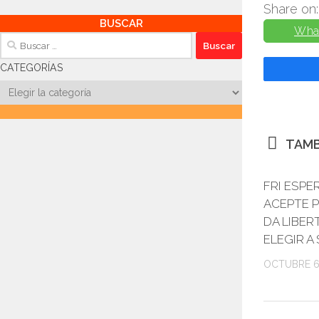
Share on:
BUSCAR
Wha
Buscar:
CATEGORÍAS
Categorías
TAMB
FRI ESPE
ACEPTE P
DA LIBER
ELEGIR A 
OCTUBRE 6