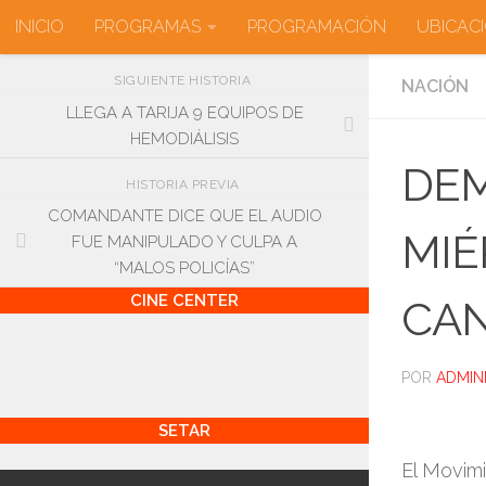
INICIO
PROGRAMAS
PROGRAMACIÓN
UBICAC
Saltar al contenido
SIGUIENTE HISTORIA
NACIÓN
LLEGA A TARIJA 9 EQUIPOS DE
HEMODIÁLISIS
DEM
HISTORIA PREVIA
COMANDANTE DICE QUE EL AUDIO
MIÉ
FUE MANIPULADO Y CULPA A
“MALOS POLICÍAS”
CINE CENTER
CAN
POR
ADMIN
SETAR
El Movim