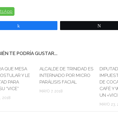
tsApp
Compartir
Twittear
IÉN TE PODRÍA GUSTAR...
RA QUE MESA
0
ALCALDE DE TRINIDAD ES
0
DIPUTAD
OSTULAR Y LE
INTERNADO POR MICRO
IMPUES
TAD PARA
PARÁLISIS FACIAL
DE COCA
SU “VICE”
CAFÉ Y 
MAYO 7, 2018
UN «VIC
, 2018
MAYO 23, 