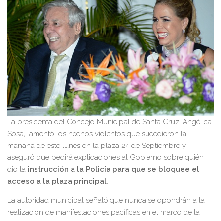
La presidenta del Concejo Municipal de Santa Cruz, Angélica
Sosa, lamentó los hechos violentos que sucedieron la
mañana de este lunes en la plaza 24 de Septiembre y
aseguró que pedirá explicaciones al Gobierno sobre quién
dio la
instrucción a la Policía para que se bloquee el
acceso a la plaza principal
.
La autoridad municipal señaló que nunca se opondrán a la
realización de manifestaciones pacíficas en el marco de la