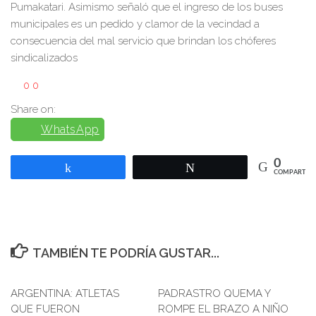
Pumakatari. Asimismo señaló que el ingreso de los buses
municipales es un pedido y clamor de la vecindad a
consecuencia del mal servicio que brindan los chóferes
sindicalizados
0
0
Share on:
WhatsApp
0
Compartir
Twittear
COMPARTIR
TAMBIÉN TE PODRÍA GUSTAR...
ARGENTINA: ATLETAS
0
PADRASTRO QUEMA Y
0
QUE FUERON
ROMPE EL BRAZO A NIÑO