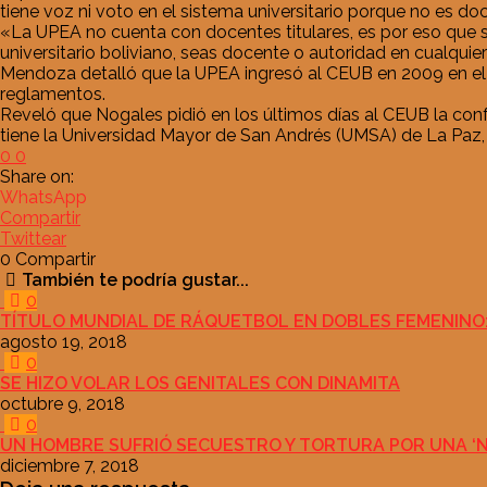
tiene voz ni voto en el sistema universitario porque no es do
«La UPEA no cuenta con docentes titulares, es por eso que su
universitario boliviano, seas docente o autoridad en cualquier
Mendoza detalló que la UPEA ingresó al CEUB en 2009 en el 
reglamentos.
Reveló que Nogales pidió en los últimos días al CEUB la con
tiene la Universidad Mayor de San Andrés (UMSA) de La Paz, a
0
0
Share on:
WhatsApp
Compartir
Twittear
0
Compartir
También te podría gustar...
0
TÍTULO MUNDIAL DE RÁQUETBOL EN DOBLES FEMENINO:
agosto 19, 2018
0
SE HIZO VOLAR LOS GENITALES CON DINAMITA
octubre 9, 2018
0
UN HOMBRE SUFRIÓ SECUESTRO Y TORTURA POR UNA ‘
diciembre 7, 2018