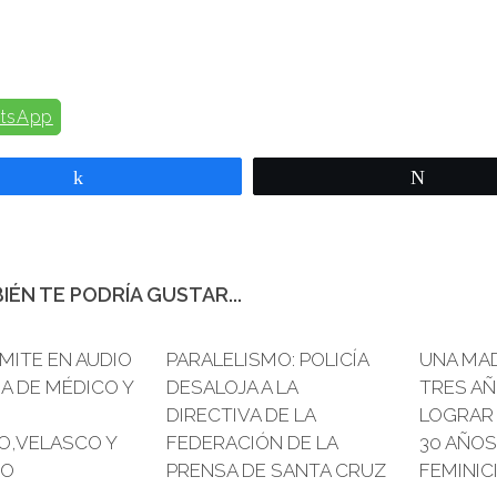
tsApp
Compartir
Twittear
IÉN TE PODRÍA GUSTAR...
MITE EN AUDIO
0
PARALELISMO: POLICÍA
0
UNA MA
A DE MÉDICO Y
DESALOJA A LA
TRES AÑ
DIRECTIVA DE LA
LOGRAR 
O,VELASCO Y
FEDERACIÓN DE LA
30 AÑOS
RO
PRENSA DE SANTA CRUZ
FEMINICI