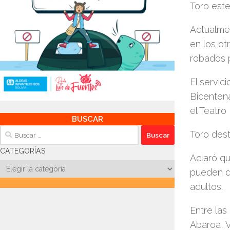
Toro este
Actualmen
en los ot
robados p
El servic
Bicentena
el Teatro
BUSCAR
Buscar:
Toro dest
CATEGORÍAS
Aclaró qu
Categorías
pueden d
adultos.
Entre las
Abaroa, Vi