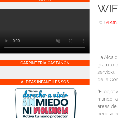
WIF
POR
ADMIN
La Alcald
CARPINTERÍA CASTAÑÓN
gratuito 
servicio,
de la Com
ALDEAS INFANTILES SOS
“El objet
mundo, ac
áreas del
necesidad