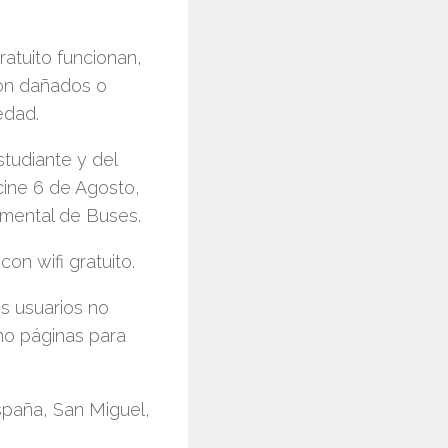
ratuito funcionan,
ron dañados o
edad.
studiante y del
 cine 6 de Agosto,
amental de Buses.
n wifi gratuito.
os usuarios no
mo páginas para
España, San Miguel,