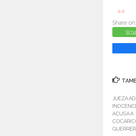
0
0
Share on:
Wha
TAMB
JUEZA AD
INOCENCI
ACUSA A
COCARIC
GUERRE