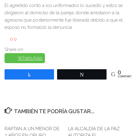
El agredido contó a los uniformados lo sucedió y estos se
dirigieron al domicilio de la pareja, donde arrestaron a la
agresora que posteriormente fue liberada debido a que el
esposo no formalizó la denuncia.
0
0
Share on:
WhatsApp
0
Compartir
Twittear
COMPARTIR
TAMBIÉN TE PODRÍA GUSTAR...
RAPTAN A UN MENOR DE
0
LA ALCALDÍA DE LA PAZ
2 AÑOS EN ORURO
AUTORIZA EL