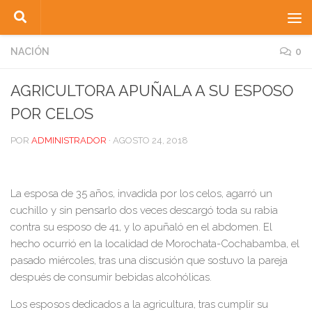
Saltar al contenido
NACIÓN
0
AGRICULTORA APUÑALA A SU ESPOSO
POR CELOS
POR
ADMINISTRADOR
·
AGOSTO 24, 2018
La esposa de 35 años, invadida por los celos, agarró un
cuchillo y sin pensarlo dos veces descargó toda su rabia
contra su esposo de 41, y lo apuñaló en el abdomen. El
hecho ocurrió en la localidad de Morochata-Cochabamba, el
pasado miércoles, tras una discusión que sostuvo la pareja
después de consumir bebidas alcohólicas.
Los esposos dedicados a la agricultura, tras cumplir su