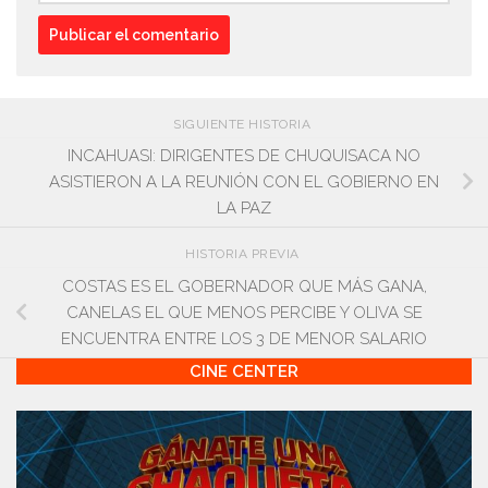
SIGUIENTE HISTORIA
INCAHUASI: DIRIGENTES DE CHUQUISACA NO
ASISTIERON A LA REUNIÓN CON EL GOBIERNO EN
LA PAZ
HISTORIA PREVIA
COSTAS ES EL GOBERNADOR QUE MÁS GANA,
CANELAS EL QUE MENOS PERCIBE Y OLIVA SE
ENCUENTRA ENTRE LOS 3 DE MENOR SALARIO
CINE CENTER