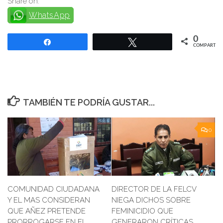
Share on:
WhatsApp
0
Compartir
Twittear
COMPARTIR
TAMBIÉN TE PODRÍA GUSTAR...
0
DIRECTOR DE LA FELCV
COMUNIDAD CIUDADANA
NIEGA DICHOS SOBRE
Y EL MAS CONSIDERAN
FEMINICIDIO QUE
QUE AÑEZ PRETENDE
GENERARON CRÍTICAS
PRORROGARSE EN EL