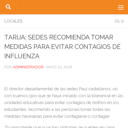
Saltar al contenido
LOCALES
0
TARIJA: SEDES RECOMIENDA TOMAR
MEDIDAS PARA EVITAR CONTAGIOS DE
INFLUENZA
POR
ADMINISTRADOR
·
MAYO 25, 2018
El director departamental de las sedes Paul castellanos, vio
con buenos ojos que se haya iniciado con la tolerancia en las
unidades educativas para evitar contagios de resfríos en los
estudiantes, recomendó a las personas tomar todas las
medidas necesarias para evitar contagiarse o contagiar.
“Es importante que si ya hay síntomas se queden en casa,