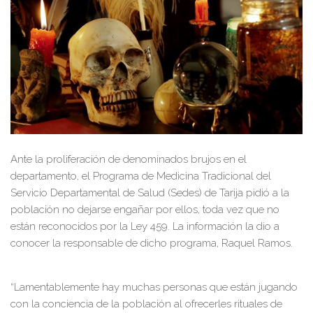
Ante la proliferación de denominados brujos en el
departamento, el Programa de Medicina Tradicional del
Servicio Departamental de Salud (Sedes) de Tarija pidió a la
población no dejarse engañar por ellos, toda vez que no
están reconocidos por la Ley 459. La información la dio a
conocer la responsable de dicho programa, Raquel Ramos.
“Lamentablemente hay muchas personas que están jugando
con la conciencia de la población al ofrecerles rituales de