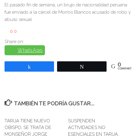
El pasado fin de semana, un brujo de nacionalidad peruana
fue enviado a la cárcel de Morros Blancos acusado de robo y
abuso sexual.
0
0
Share on:
WhatsApp
0
Compartir
Twittear
COMPARTIR
TAMBIÉN TE PODRÍA GUSTAR...
TARIJA TIENE NUEVO
SUSPENDEN
OBISPO, SE TRATA DE
ACTIVIDADES NO
MONSEÑOR JORGE
ESENCIALES EN TARIJA,