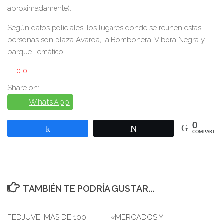
aproximadamente).
Según datos policiales, los lugares donde se reúnen estas
personas son plaza Avaroa, la Bombonera, Víbora Negra y
parque Temático.
0
0
Share on:
WhatsApp
0
Compartir
Twittear
COMPARTIR
TAMBIÉN TE PODRÍA GUSTAR...
FEDJUVE: MÁS DE 100
«MERCADOS Y
0