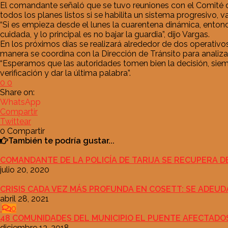
El comandante señaló que se tuvo reuniones con el Comité 
todos los planes listos si se habilita un sistema progresivo, 
“Si es empieza desde el lunes la cuarentena dinámica, enton
cuidada, y lo principal es no bajar la guardia”, dijo Vargas.
En los próximos días se realizará alrededor de dos operativo
manera se coordina con la Dirección de Tránsito para analiza
“Esperamos que las autoridades tomen bien la decisión, sie
verificación y dar la última palabra”.
0
0
Share on:
WhatsApp
Compartir
Twittear
0
Compartir
También te podría gustar...
COMANDANTE DE LA POLICÍA DE TARIJA SE RECUPERA D
julio 20, 2020
CRISIS CADA VEZ MÁS PROFUNDA EN COSETT: SE ADEUD
abril 28, 2021
0
48 COMUNIDADES DEL MUNICIPIO EL PUENTE AFECTADOS 
diciembre 13, 2018