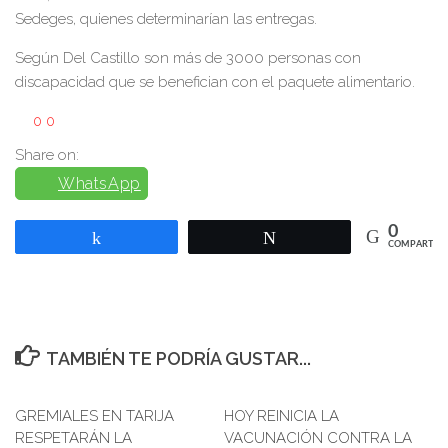
Sedeges, quienes determinarían las entregas.
Según Del Castillo son más de 3000 personas con
discapacidad que se benefician con el paquete alimentario.
0
0
Share on:
WhatsApp
0
Compartir
Twittear
COMPARTIR
TAMBIÉN TE PODRÍA GUSTAR...
GREMIALES EN TARIJA
HOY REINICIA LA
RESPETARÁN LA
VACUNACIÓN CONTRA LA