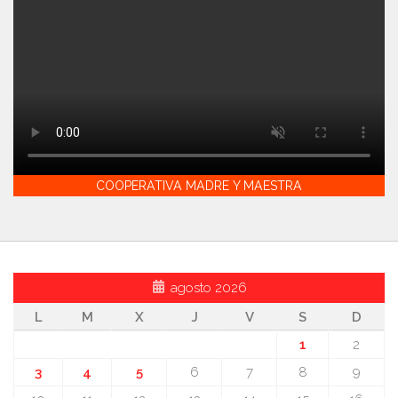
COOPERATIVA MADRE Y MAESTRA
agosto 2026
L
M
X
J
V
S
D
1
2
3
4
5
6
7
8
9