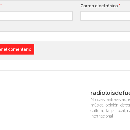
e
*
Correo electrónico
*
radioluisdefu
Noticias, entrevistas, r
música, opinión, depor
cultura, Tarija, local, 
internacional