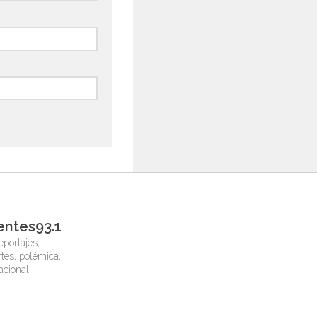
entes93.1
eportajes,
tes, polémica,
nacional,