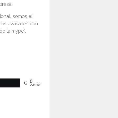
presa.
ional, somos el
nos avasallen con
de la mype”,
0
COMPARTIR