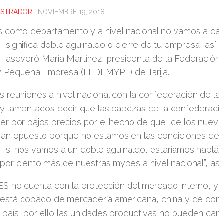
ISTRADOR
·
NOVIEMBRE 19, 2018
s como departamento y a nivel nacional no vamos a ca
, significa doble aguinaldo o cierre de tu empresa, así 
 “, aseveró María Martínez, presidenta de la Federaci
 y Pequeña Empresa (FEDEMYPE) de Tarija.
 reuniones a nivel nacional con la confederación de 
y lamentados decir que las cabezas de la confederac
er por bajos precios por el hecho de que, de los nue
 han opuesto porque no estamos en las condiciones de
, si nos vamos a un doble aguinaldo, estaríamos habla
por ciento más de nuestras mypes a nivel nacional”, a
S no cuenta con la protección del mercado interno, 
o está copado de mercadería americana, china y de c
l país, por ello las unidades productivas no pueden ca