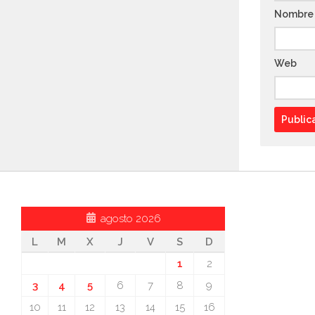
Nombr
Web
agosto 2026
L
M
X
J
V
S
D
1
2
3
4
5
6
7
8
9
10
11
12
13
14
15
16