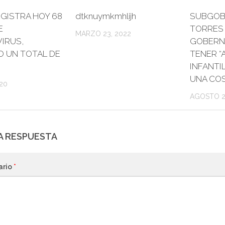
EGISTRA HOY 68
dtknuymkmhlijh
SUBGOB
E
TORRES L
MARZO 23, 2022
IRUS,
GOBERN
O UN TOTAL DE
TENER “
INFANTI
UNA COS
020
AGOSTO 21
A RESPUESTA
ario
*