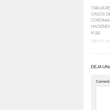
TARIJA R
CASOS D
CORONAV
HACIEND
1039
JULIO 6, 2
DEJA UN
Coment