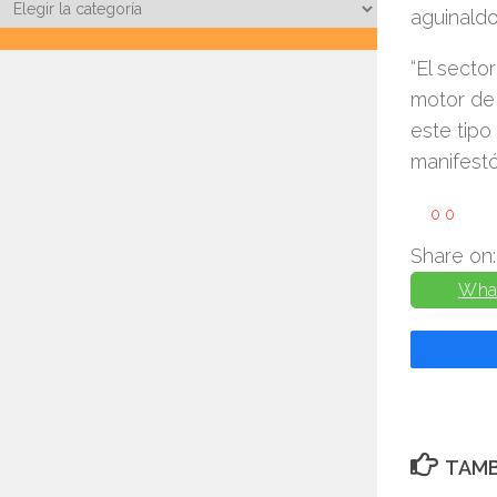
Categorías
aguinaldo
“El secto
motor de
este tip
manifestó
0
0
Share on:
Wha
TAMB