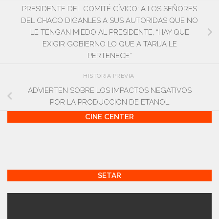
PRESIDENTE DEL COMITÉ CÍVICO: A LOS SEÑORES
DEL CHACO DIGANLES A SUS AUTORIDAS QUE NO
LE TENGAN MIEDO AL PRESIDENTE, “HAY QUE
EXIGIR GOBIERNO LO QUE A TARIJA LE
PERTENECE”
HISTORIA PREVIA
ADVIERTEN SOBRE LOS IMPACTOS NEGATIVOS
POR LA PRODUCCIÓN DE ETANOL
CINE CENTER
SETAR