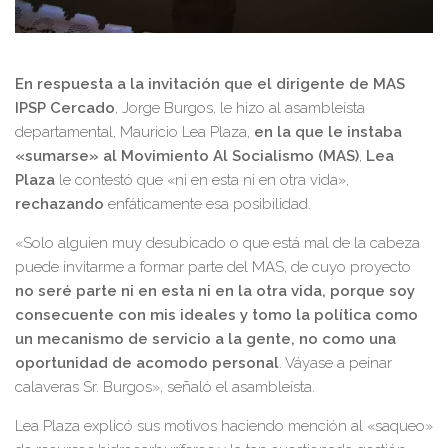
En respuesta a la invitación que el dirigente de MAS
IPSP Cercado
, Jorge Burgos, le hizo al asambleísta
departamental, Mauricio Lea Plaza,
en la que le instaba
«sumarse» al Movimiento Al Socialismo (MAS)
,
Lea
Plaza
le contestó que «ni en esta ni en otra vida»,
rechazando
enfáticamente esa posibilidad.
«Solo alguien muy desubicado o que está mal de la cabeza
puede invitarme a formar parte del MAS, de cuyo proyecto
no seré parte ni en esta ni en la otra vida, porque soy
consecuente con mis ideales y tomo la política como
un mecanismo de servicio a la gente, no como una
oportunidad de acomodo personal
. Váyase a peinar
calaveras Sr. Burgos», señaló el asambleísta.
Lea Plaza explicó sus motivos haciendo mención al «saqueo»