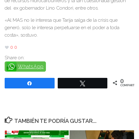
de recursos hidrocarburíferos y la tan cuestionada gestión
del ex gobernador Lino Condori, entre otros.
«Al MAS no le interesa que Tarija salga de la crisis que
generó, solo le interesa perpetuarse en el poder a toda
costa», sostuvo.
0
0
Share on:
WhatsApp
0
Compartir
Twittear
COMPARTIR
TAMBIÉN TE PODRÍA GUSTAR...