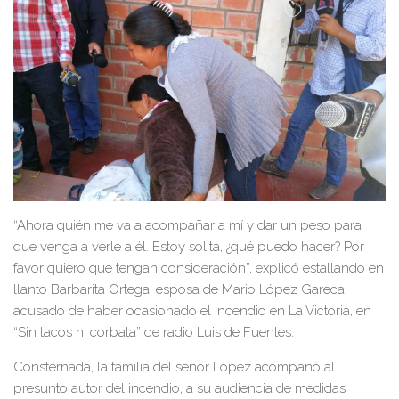
“Ahora quién me va a acompañar a mí y dar un peso para
que venga a verle a él. Estoy solita, ¿qué puedo hacer? Por
favor quiero que tengan consideración”, explicó estallando en
llanto Barbarita Ortega, esposa de Mario López Gareca,
acusado de haber ocasionado el incendio en La Victoria, en
“Sin tacos ni corbata” de radio Luis de Fuentes.
Consternada, la familia del señor López acompañó al
presunto autor del incendio, a su audiencia de medidas