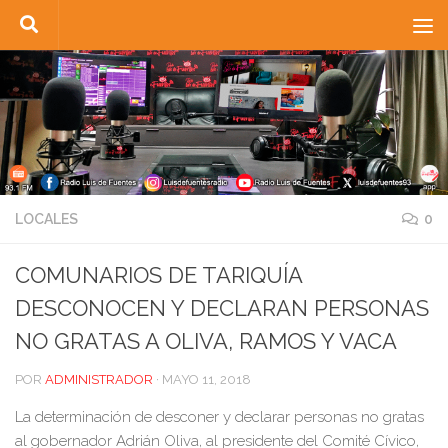
Saltar al contenido
LOCALES
0
COMUNARIOS DE TARIQUÍA
DESCONOCEN Y DECLARAN PERSONAS
NO GRATAS A OLIVA, RAMOS Y VACA
POR
ADMINISTRADOR
·
MAYO 11, 2018
La determinación de desconer y declarar personas no gratas
al gobernador Adrián Oliva, al presidente del Comité Cívico,