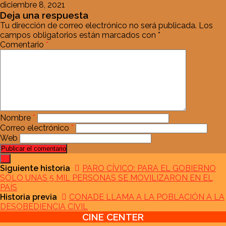
diciembre 8, 2021
Deja una respuesta
Tu dirección de correo electrónico no será publicada.
Los
campos obligatorios están marcados con
*
Comentario
*
Nombre
*
Correo electrónico
*
Web
Siguiente historia
PARO CÍVICO: PARA EL GOBIERNO
SOLO UNAS 5 MIL PERSONAS SE MOVILIZARON EN EL
PAÍS
Historia previa
CONADE LLAMA A LA POBLACIÓN A LA
DESOBEDIENCIA CIVIL
CINE CENTER