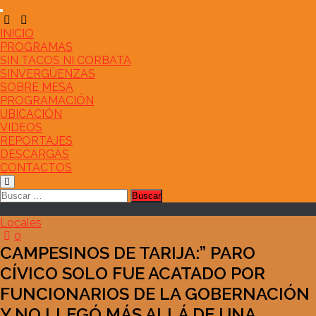
Saltar
al
contenido
INICIO
PROGRAMAS
SIN TACOS NI CORBATA
SINVERGÜENZAS
SOBRE MESA
PROGRAMACIÓN
UBICACIÓN
VIDEOS
REPORTAJES
DESCARGAS
CONTACTOS
Buscar:
Locales
0
CAMPESINOS DE TARIJA:” PARO
CÍVICO SOLO FUE ACATADO POR
FUNCIONARIOS DE LA GOBERNACIÓN
Y NO LLEGÓ MÁS ALLÁ DE UNA