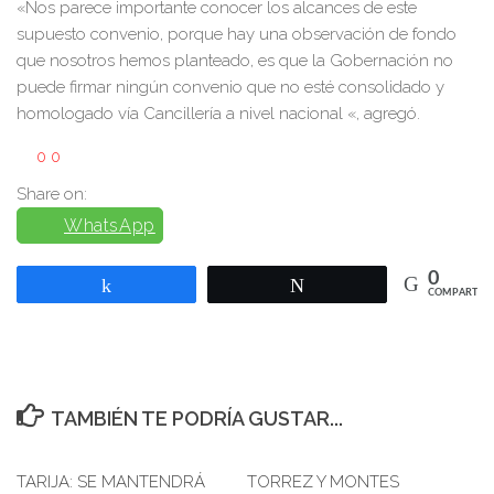
«Nos parece importante conocer los alcances de este
supuesto convenio, porque hay una observación de fondo
que nosotros hemos planteado, es que la Gobernación no
puede firmar ningún convenio que no esté consolidado y
homologado vía Cancillería a nivel nacional «, agregó.
0
0
Share on:
WhatsApp
0
Compartir
Twittear
COMPARTIR
TAMBIÉN TE PODRÍA GUSTAR...
TARIJA: SE MANTENDRÁ
0
TORREZ Y MONTES