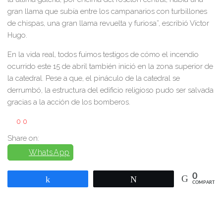
gran llama que subía entre los campanarios con turbillones
de chispas, una gran llama revuelta y furiosa”, escribió Víctor
Hugo.
En la vida real, todos fuimos testigos de cómo el incendio
ocurrido este 15 de abril también inició en la zona superior de
la catedral. Pese a que, el pináculo de la catedral se
derrumbó, la estructura del edificio religioso pudo ser salvada
gracias a la acción de los bomberos.
0
0
Share on:
WhatsApp
0
Compartir
Twittear
COMPARTIR