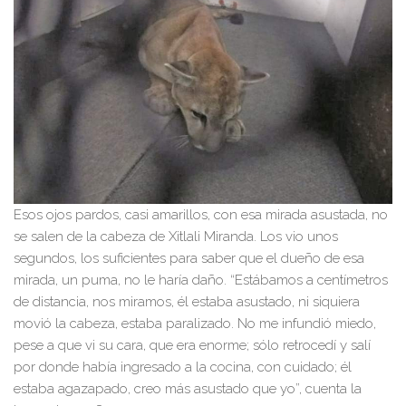
Esos ojos pardos, casi amarillos, con esa mirada asustada, no
se salen de la cabeza de Xitlali Miranda. Los vio unos
segundos, los suficientes para saber que el dueño de esa
mirada, un puma, no le haría daño. “Estábamos a centímetros
de distancia, nos miramos, él estaba asustado, ni siquiera
movió la cabeza, estaba paralizado. No me infundió miedo,
pese a que vi su cara, que era enorme; sólo retrocedí y salí
por donde había ingresado a la cocina, con cuidado; él
estaba agazapado, creo más asustado que yo”, cuenta la