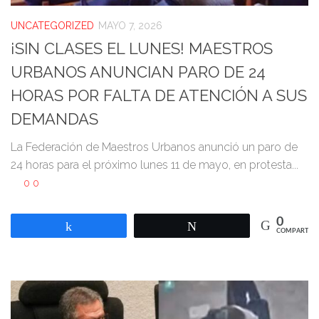
UNCATEGORIZED
MAYO 7, 2026
¡SIN CLASES EL LUNES! MAESTROS
URBANOS ANUNCIAN PARO DE 24
HORAS POR FALTA DE ATENCIÓN A SUS
DEMANDAS
La Federación de Maestros Urbanos anunció un paro de
24 horas para el próximo lunes 11 de mayo, en protesta...
0
0
0
Compartir
Twittear
COMPARTIR