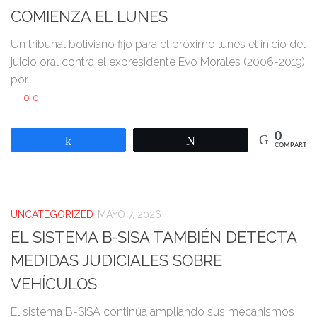
COMIENZA EL LUNES
Un tribunal boliviano fijó para el próximo lunes el inicio del
juicio oral contra el expresidente Evo Morales (2006-2019)
por...
0
0
0
Compartir
Twittear
COMPARTIR
UNCATEGORIZED
MAYO 7, 2026
EL SISTEMA B-SISA TAMBIÉN DETECTA
MEDIDAS JUDICIALES SOBRE
VEHÍCULOS
El sistema B-SISA continúa ampliando sus mecanismos