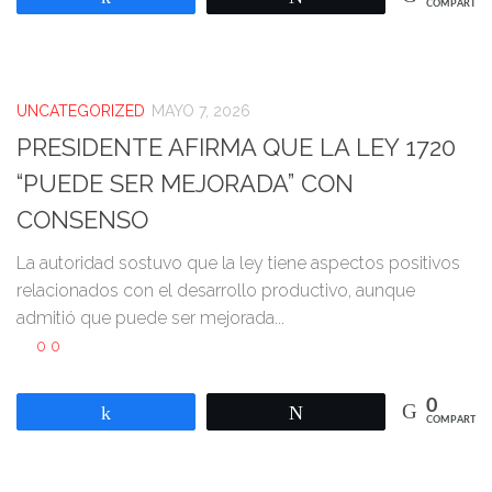
COMPARTIR
UNCATEGORIZED
MAYO 7, 2026
PRESIDENTE AFIRMA QUE LA LEY 1720
“PUEDE SER MEJORADA” CON
CONSENSO
La autoridad sostuvo que la ley tiene aspectos positivos
relacionados con el desarrollo productivo, aunque
admitió que puede ser mejorada...
0
0
0
Compartir
Twittear
COMPARTIR