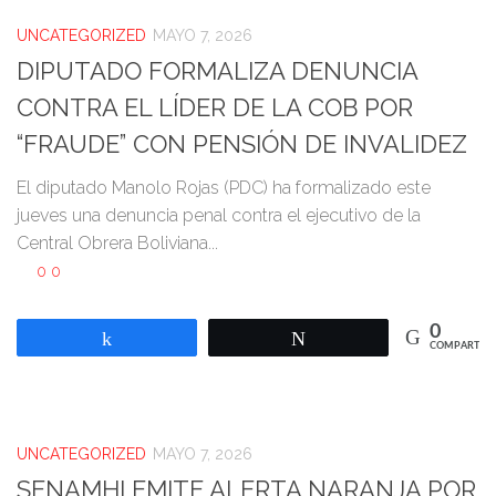
UNCATEGORIZED
MAYO 7, 2026
DIPUTADO FORMALIZA DENUNCIA
CONTRA EL LÍDER DE LA COB POR
“FRAUDE” CON PENSIÓN DE INVALIDEZ
El diputado Manolo Rojas (PDC) ha formalizado este
jueves una denuncia penal contra el ejecutivo de la
Central Obrera Boliviana...
0
0
0
Compartir
Twittear
COMPARTIR
UNCATEGORIZED
MAYO 7, 2026
SENAMHI EMITE ALERTA NARANJA POR