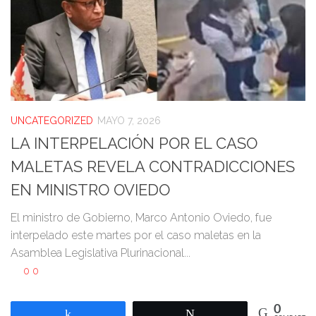
UNCATEGORIZED
MAYO 7, 2026
LA INTERPELACIÓN POR EL CASO
MALETAS REVELA CONTRADICCIONES
EN MINISTRO OVIEDO
El ministro de Gobierno, Marco Antonio Oviedo, fue
interpelado este martes por el caso maletas en la
Asamblea Legislativa Plurinacional...
0
0
0
Compartir
Twittear