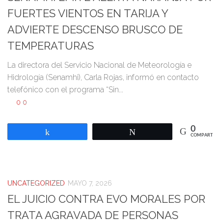
FUERTES VIENTOS EN TARIJA Y
ADVIERTE DESCENSO BRUSCO DE
TEMPERATURAS
La directora del Servicio Nacional de Meteorología e
Hidrología (Senamhi), Carla Rojas, informó en contacto
telefónico con el programa “Sin...
0
0
0
Compartir
Twittear
COMPARTIR
UNCATEGORIZED
MAYO 7, 2026
EL JUICIO CONTRA EVO MORALES POR
TRATA AGRAVADA DE PERSONAS