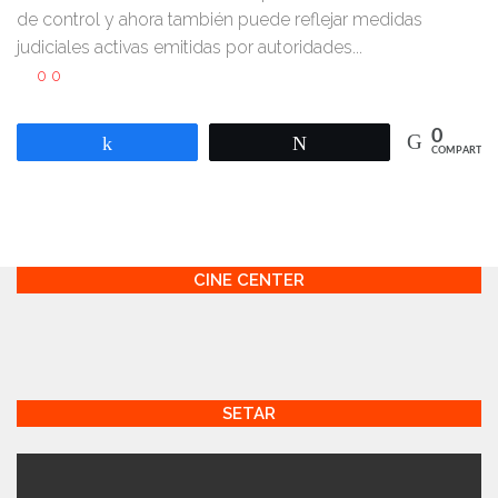
de control y ahora también puede reflejar medidas
judiciales activas emitidas por autoridades...
0
0
0
Compartir
Twittear
COMPARTIR
CINE CENTER
SETAR