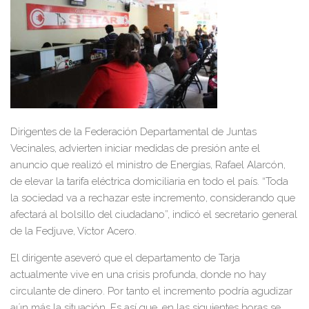
Dirigentes de la Federación Departamental de Juntas
Vecinales, advierten iniciar medidas de presión ante el
anuncio que realizó el ministro de Energías, Rafael Alarcón,
de elevar la tarifa eléctrica domiciliaria en todo el país. “Toda
la sociedad va a rechazar este incremento, considerando que
afectará al bolsillo del ciudadano”, indicó el secretario general
de la Fedjuve, Víctor Acero.
El dirigente aseveró que el departamento de Tarja
actualmente vive en una crisis profunda, donde no hay
circulante de dinero. Por tanto el incremento podría agudizar
aún más la situación. Es así que, en las siguientes horas se