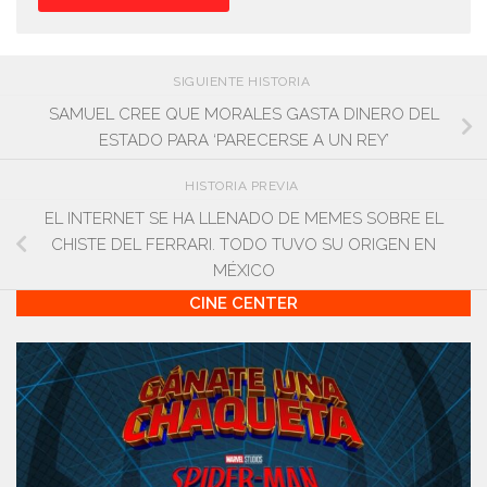
SIGUIENTE HISTORIA
SAMUEL CREE QUE MORALES GASTA DINERO DEL
ESTADO PARA ‘PARECERSE A UN REY’
HISTORIA PREVIA
EL INTERNET SE HA LLENADO DE MEMES SOBRE EL
CHISTE DEL FERRARI. TODO TUVO SU ORIGEN EN
MÉXICO
CINE CENTER