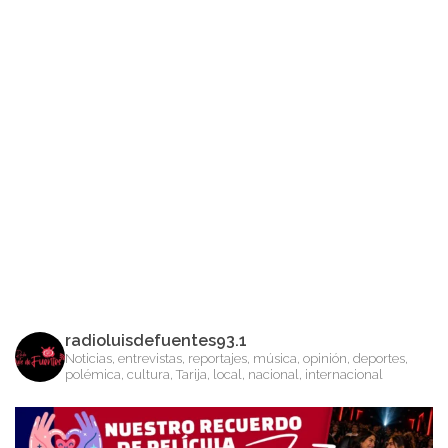
radioluisdefuentes93.1
Noticias, entrevistas, reportajes, música, opinión, deportes,
polémica, cultura, Tarija, local, nacional, internacional