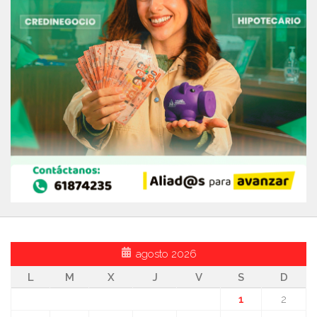
agosto 2026
L
M
X
J
V
S
D
1
2