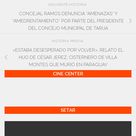
SIGUIENTE HISTORIA
CONCEJAL RAMOS DENUNCIA “AMENAZAS” Y
“AMEDRENTAMIENTO” POR PARTE DEL PRESIDENTE
DEL CONCEJO MUNICIPAL DE TARIJA
HISTORIA PREVIA
«ESTABA DESESPERADO POR VOLVER», RELATÓ EL
HIJO DE CÉSAR JEREZ, CISTERNERO DE VILLA
MONTES QUE MURIÓ EN PARAGUAY
CINE CENTER
SETAR