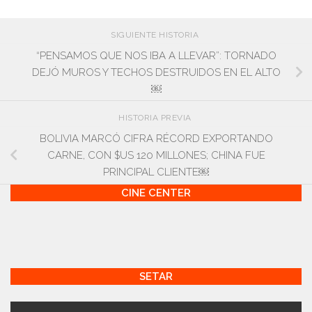
SIGUIENTE HISTORIA
“PENSAMOS QUE NOS IBA A LLEVAR”: TORNADO
DEJÓ MUROS Y TECHOS DESTRUIDOS EN EL ALTO
￼
HISTORIA PREVIA
BOLIVIA MARCÓ CIFRA RÉCORD EXPORTANDO
CARNE, CON $US 120 MILLONES; CHINA FUE
PRINCIPAL CLIENTE￼
CINE CENTER
SETAR