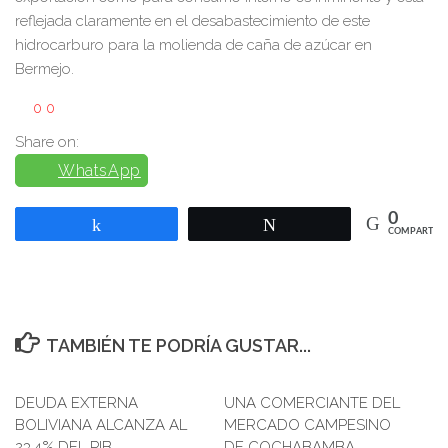
reflejada claramente en el desabastecimiento de este
hidrocarburo para la molienda de caña de azúcar en
Bermejo.
0
0
Share on:
WhatsApp
0
Compartir
Twittear
COMPARTIR
TAMBIÉN TE PODRÍA GUSTAR...
DEUDA EXTERNA
0
UNA COMERCIANTE DEL
0
BOLIVIANA ALCANZA AL
MERCADO CAMPESINO
23,4% DEL PIB
DE COCHABAMBA