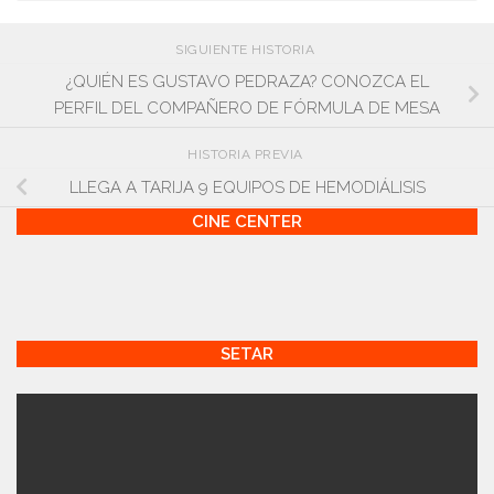
SIGUIENTE HISTORIA
¿QUIÉN ES GUSTAVO PEDRAZA? CONOZCA EL
PERFIL DEL COMPAÑERO DE FÓRMULA DE MESA
HISTORIA PREVIA
LLEGA A TARIJA 9 EQUIPOS DE HEMODIÁLISIS
CINE CENTER
SETAR