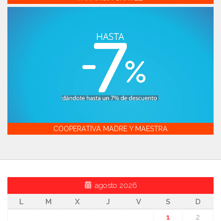
COOPERATIVA MADRE Y MAESTRA
agosto 2026
L
M
X
J
V
S
D
1
2