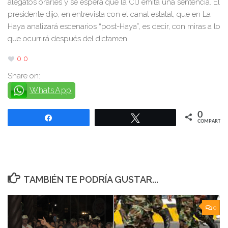
alegatos orarles y se espera que la CIJ emita una sentencia. El
presidente dijo, en entrevista con el canal estatal, que en La
Haya analizará escenarios “post-Haya”, es decir, con miras a lo
que ocurrirá después del dictamen.
0
0
Share on:
WhatsApp
0
Compartir
Twittear
COMPARTIR
TAMBIÉN TE PODRÍA GUSTAR...
0