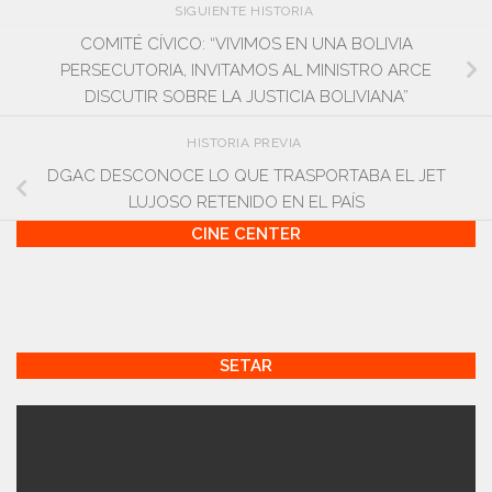
SIGUIENTE HISTORIA
COMITÉ CÍVICO: “VIVIMOS EN UNA BOLIVIA
PERSECUTORIA, INVITAMOS AL MINISTRO ARCE
DISCUTIR SOBRE LA JUSTICIA BOLIVIANA”
HISTORIA PREVIA
DGAC DESCONOCE LO QUE TRASPORTABA EL JET
LUJOSO RETENIDO EN EL PAÍS
CINE CENTER
SETAR