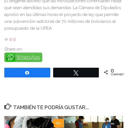
El dirigente advirtió que las movilizaciones continuarán hasta
que sean atendidas sus demandas. La Cámara de Diputados
aprobó en las últimas horas el proyecto de ley que permite
una subvención adicional de 70 millones de bolivianos al
presupuesto de la UPEA
0
0
Share on:
WhatsApp
0
Compartir
Twittear
COMPARTIR
TAMBIÉN TE PODRÍA GUSTAR...
0