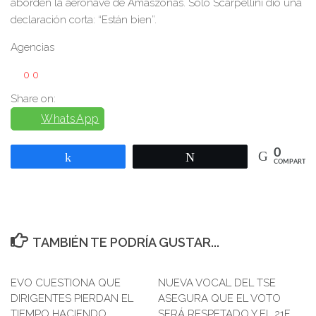
aborden la aeronave de Amaszonas. Solo Scarpellini dio una
declaración corta: “Están bien”.
Agencias
0
0
Share on:
WhatsApp
0
Compartir
Twittear
COMPARTIR
TAMBIÉN TE PODRÍA GUSTAR...
EVO CUESTIONA QUE
0
NUEVA VOCAL DEL TSE
0
DIRIGENTES PIERDAN EL
ASEGURA QUE EL VOTO
TIEMPO HACIENDO
SERÁ RESPETADO Y EL 21F