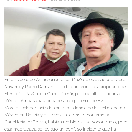
En un vuelo de Amaszonas, a las 12:40 de este sábado, César
Navarro y Pedro Damián Dorado partieron del aeropuerto de
El Alto (La Paz) hacia Cuzco (Perú), para de allí trasladarse a
México. Ambas exautoridades del gobierno de Evo
Morales estaban asiladas en la residencia de la Embajada de
México en Bolivia y el jueves, tal como lo confirmó la
Cancillería de Bolivia, habían recibido su salvoconducto, pero
esta madrugada se registró un confuso incidente que ha