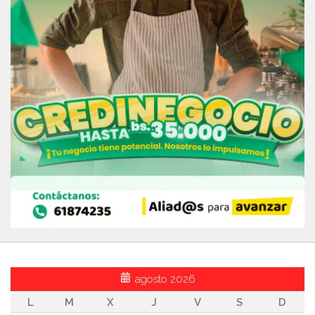
agosto 2026
L
M
X
J
V
S
D