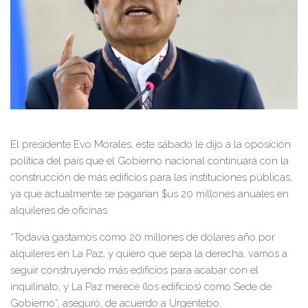
El presidente Evo Morales, este sábado le dijo a la oposición
política del país que el Gobierno nacional continuará con la
construcción de más edificios para las instituciones públicas,
ya que actualmente se pagarían $us 20 millones anuales en
alquileres de oficinas.
“Todavía gastamos como 20 millones de dólares año por
alquileres en La Paz, y quiero que sepa la derecha, vamos a
seguir construyendo más edificios para acabar con el
inquilinato, y La Paz merece (los edificios) como Sede de
Gobierno”, aseguró, de acuerdo a Urgentebo.