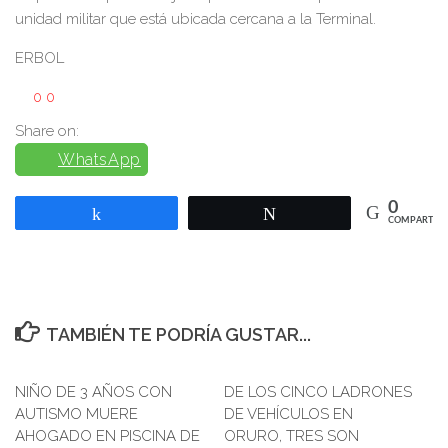
unidad militar que está ubicada cercana a la Terminal.
ERBOL
0
0
Share on:
WhatsApp
0
Compartir
Twittear
COMPARTIR
TAMBIÉN TE PODRÍA GUSTAR...
NIÑO DE 3 AÑOS CON
DE LOS CINCO LADRONES
AUTISMO MUERE
DE VEHÍCULOS EN
AHOGADO EN PISCINA DE
ORURO, TRES SON