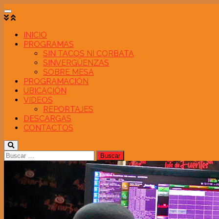
Saltar
al
contenido
INICIO
PROGRAMAS
SIN TACOS NI CORBATA
SINVERGÜENZAS
SOBRE MESA
PROGRAMACIÓN
UBICACIÓN
VIDEOS
REPORTAJES
DESCARGAS
CONTACTOS
Buscar: