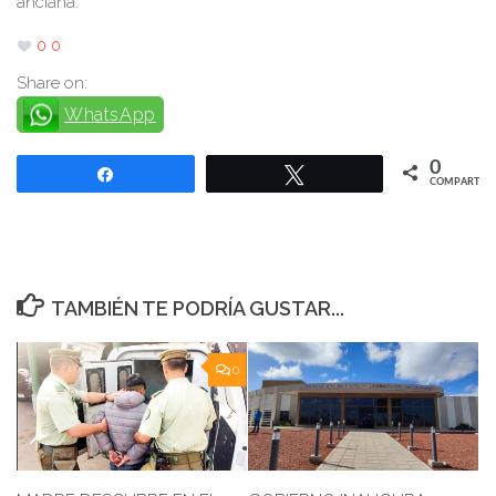
anciana.
0
0
Share on:
WhatsApp
0
Compartir
Twittear
COMPARTIR
TAMBIÉN TE PODRÍA GUSTAR...
0